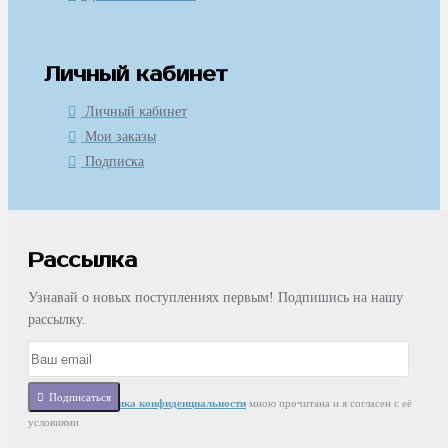
Личный кабинет
Личный кабинет
Мои заказы
Подписка
Рассылка
Узнавай о новых поступлениях первым! Подпишись на нашу
рассылку.
Подписаться
Статья
Политика конфиденциальности
мною прочитана и я согласен с её
условиями