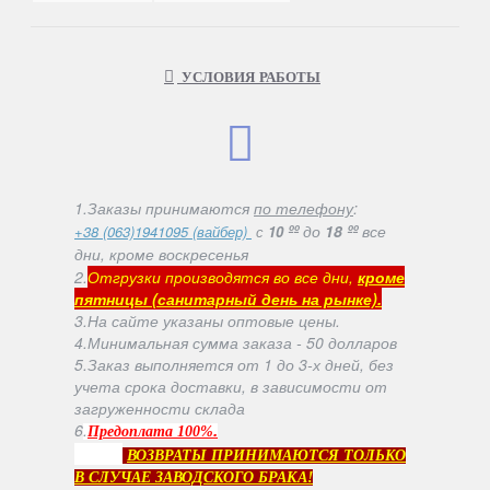
УСЛОВИЯ РАБОТЫ
1.Заказы принимаются
по телефону
:
ºº
до
18 ºº
все
+38 (063)1941095 (вайбер)
с
10
дни, кроме воскресенья
2.
Отгрузки производятся во все дни,
кроме
пятницы (санитарный день на рынке).
3.На сайте указаны оптовые цены.
4.Минимальная сумма заказа - 50 долларов
5.Заказ выполняется от 1 до 3-х дней, без
учета срока доставки, в зависимости от
загруженности склада
6
.
.
Предоплата 100%
ВОЗВРАТЫ ПРИНИМАЮТСЯ ТОЛЬКО
В СЛУЧАЕ ЗАВОДСКОГО БРАКА!