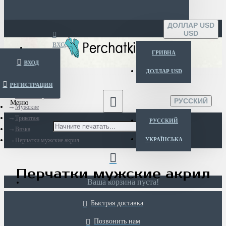
ДОЛЛАР USD
USD
ВХОД
ГРИВНА
ВХОД
ДОЛЛАР USD
РЕГИСТРАЦИЯ
Menu
Каталог перчаток
РУССКИЙ
Мужские
Трикотаж
РУССКИЙ
Вязка
УКРАЇНСЬКА
Перчатки мужские акрил
Перчатки мужские акрил
Ваша корзина пуста!
Быстрая доставка
Позвонить нам