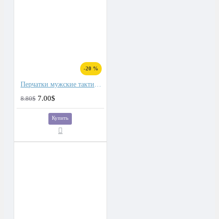
-20 %
Перчатки мужские тактические, подкладка плюш
7.00$
8.80$
Купить