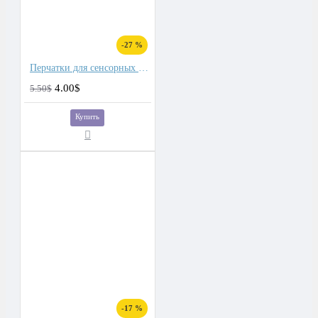
-27 %
Перчатки для сенсорных экранов мужские softshell, подкладка флис
4.00$
5.50$
Купить
-17 %