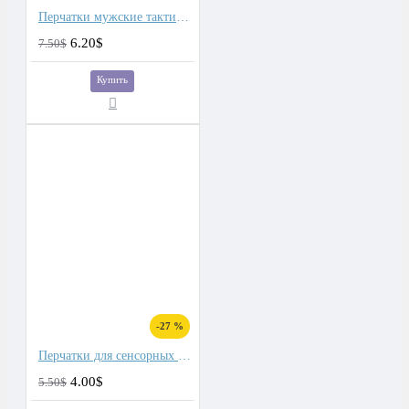
Перчатки мужские тактические для сенсорных экранов, подкладка плюш
6.20$
7.50$
Купить
-27 %
Перчатки для сенсорных экранов мужские softshell, подкладка флис, непромокаемые
4.00$
5.50$