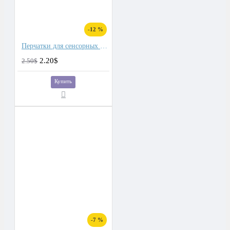
-12 %
Перчатки для сенсорных экранов мужские хлопок, подкладка плюш
2.20$
2.50$
Купить
-7 %