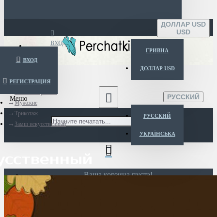
ДОЛЛАР USD
USD
ВХОД
ГРИВНА
ВХОД
ДОЛЛАР USD
РЕГИСТРАЦИЯ
Menu
Каталог перчаток
РУССКИЙ
Мужские
Трикотаж
РУССКИЙ
Замш искусственный
УКРАЇНСЬКА
усственный
Ваша корзина пуста!