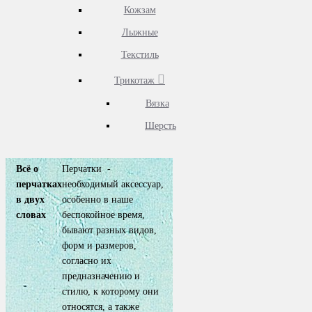
Кожзам
Лыжные
Текстиль
Трикотаж
Вязка
Шерсть
Всё о
Перчатки -
перчатках
необходимый аксессуар,
в двух
особенно в наше
словах
беспокойное время,
бывают разных видов,
форм и размеров,
согласно их
предназначению и
стилю, к которому они
относятся, а также