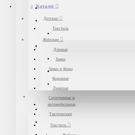
Каталог
Детские
Текстиль
Женские
Длиные
Замш
Замш и Кожа
Кожаные
Лыжные
Спортивные и
автомобильные
Тактические
Текстиль