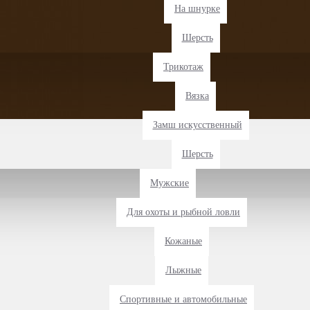
На шнурке
Шерсть
Трикотаж
Вязка
Замш искусственный
Шерсть
Мужские
Для охоты и рыбной ловли
Кожаные
Лыжные
Спортивные и автомобильные