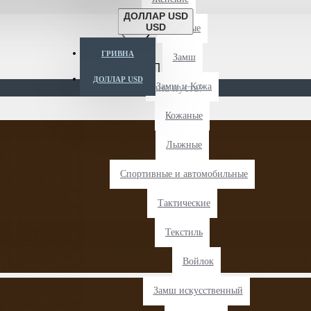
ДОЛЛАР USD
USD
Длиные
ГРИВНА
Замш
ДОЛЛАР USD
Замш и Кожа
Ваша корзина пуста!
Кожаные
Лыжные
Спортивные и автомобильные
Тактические
Текстиль
Войлок
Замш искусственный