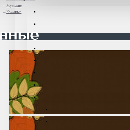
Мужские
Кожаные
аные