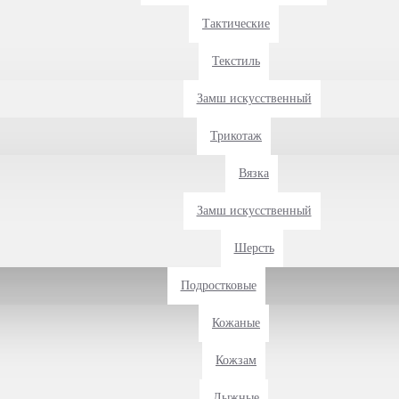
Тактические
Текстиль
Замш искусственный
Трикотаж
Вязка
Замш искусственный
Шерсть
Подростковые
Кожаные
Кожзам
Лыжные