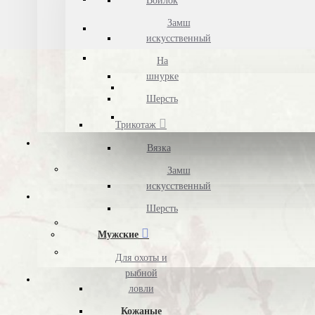
Войлок
Замш
искусственный
На
шнурке
Шерсть
Трикотаж
Вязка
Замш
искусственный
Шерсть
Мужские
Для охоты и
рыбной
ловли
Кожаные