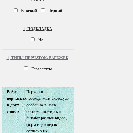
Бежевый
Черный
ПОДКЛАДКА
Нет
ТИПЫ ПЕРЧАТОК, ВАРЕЖЕК
Гловелетты
Всё о
Перчатки -
перчатках
необходимый аксессуар,
в двух
особенно в наше
словах
беспокойное время,
бывают разных видов,
форм и размеров,
согласно их