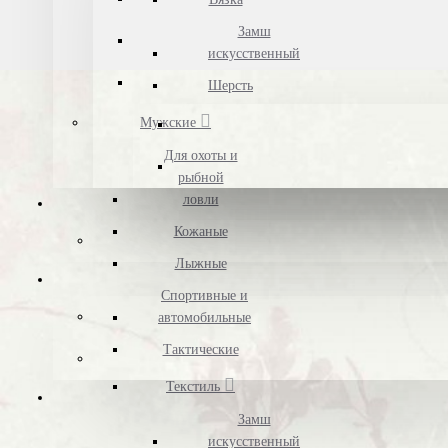
Замш
искусственный
Шерсть
Мужские
Для охоты и
рыбной
ловли
Кожаные
Лыжные
Спортивные и
автомобильные
Тактические
Текстиль
Замш
искусственный