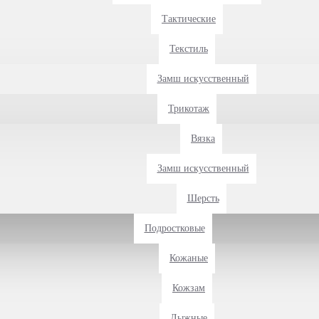
Тактические
Текстиль
Замш искусственный
Трикотаж
Вязка
Замш искусственный
Шерсть
Подростковые
Кожаные
Кожзам
Лыжные