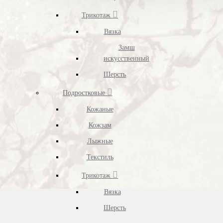
Трикотаж
Вязка
Замш
искусственный
Шерсть
Подростковые
Кожаные
Кожзам
Лыжные
Текстиль
Трикотаж
Вязка
Шерсть