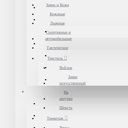
Замш и Кожа
Кожаные
Лыжные
Спортивные и
автомобильные
Тактические
Текстиль
Войлок
Замш
искусственный
На
шнурке
Шерсть
Трикотаж
Вязка