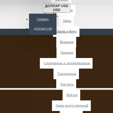
ДОЛЛАР USD
USD
Длиные
ГРИВНА
Замш
ДОЛЛАР USD
Замш и Кожа
Ваша корзина пуста!
Кожаные
Лыжные
Спортивные и автомобильные
Тактические
Текстиль
Войлок
Замш искусственный