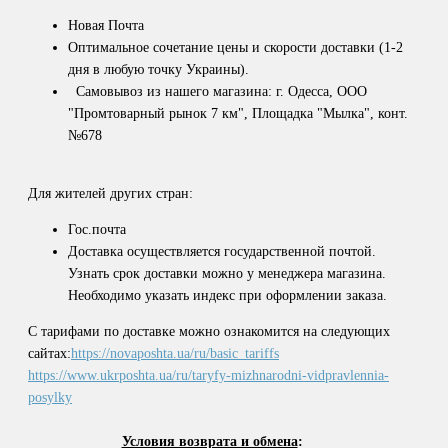
Новая Почта
Оптимальное сочетание цены и скорости доставки (1-2
дня в любую точку Украины).
Самовывоз из нашего магазина: г. Одесса, ООО
"Промтоварный рынок 7 км", Площадка "Мылка", конт.
№678
Для жителей других стран:
Гос.почта
Доставка осуществляется государственной почтой.
Узнать срок доставки можно у менеджера магазина.
Необходимо указать индекс при оформлении заказа.
С тарифами по доставке можно ознакомится на следующих
сайтах:
https://novaposhta.ua/ru/basic_tariffs
https://www.ukrposhta.ua/ru/taryfy-mizhnarodni-vidpravlennia-
posylky
Условия возврата и обмена
: