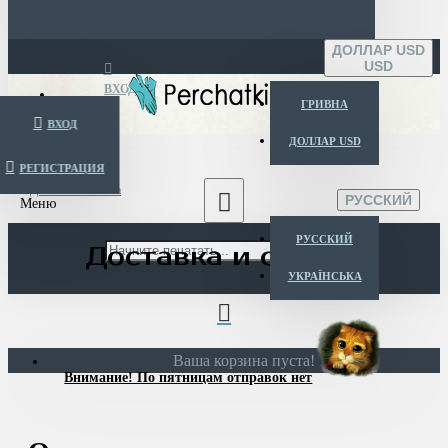
ДОЛЛАР USD
USD
ВХОД
ГРИВНА
ВХОД
ДОЛЛАР USD
РЕГИСТРАЦИЯ
Menu
Доставка и оплата
РУССКИЙ
РУССКИЙ
Доставка и оплата
УКРАЇНСЬКА
Ваша корзина пуста!
Внимание! По пятницам отправок нет