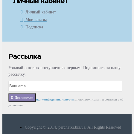
Личный кабинет
Личный кабинет
Мои заказы
Подписка
Рассылка
Узнавай о новых поступлениях первым! Подпишись на нашу
рассылку.
Подписаться
Статья
Политика конфиденциальности
мною прочитана и я согласен с её
условиями
Copyright © 2014, perchatki.biz.ua, All Rights Reserved