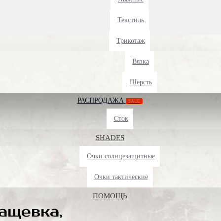
Текстиль
Трикотаж
Вязка
Шерсть
РАСПРОДАЖА
SALE
Сток
SHADES
Очки солнцезащитные
Очки тактические
ПОМОЩЬ
ащевка,