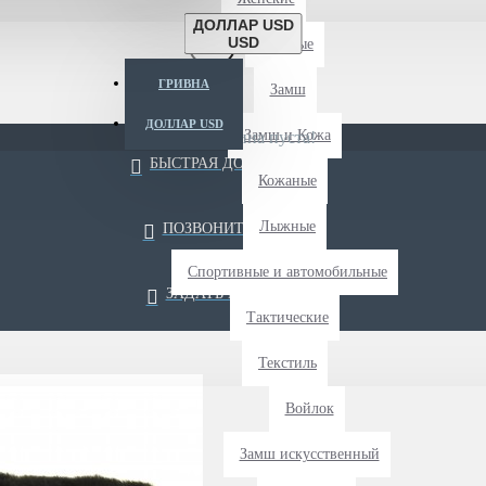
ДОЛЛАР USD
USD
Длиные
ГРИВНА
Замш
ДОЛЛАР USD
Замш и Кожа
Ваша корзина пуста!
БЫСТРАЯ ДОСТАВКА
Кожаные
Лыжные
ПОЗВОНИТЬ НАМ
Спортивные и автомобильные
ЗАДАТЬ ВОПРОС
Тактические
Текстиль
Войлок
Замш искусственный