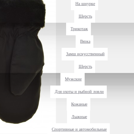
На шнурке
Шерсть
Трикотаж
Вязка
Замш искусственный
Шерсть
Мужские
Для охоты и рыбной ловли
Кожаные
Лыжные
Спортивные и автомобильные