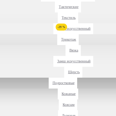
Тактические
Текстиль
-29 %
Замш искусственный
Трикотаж
Вязка
Замш искусственный
Шерсть
Подростковые
Кожаные
Кожзам
Лыжные