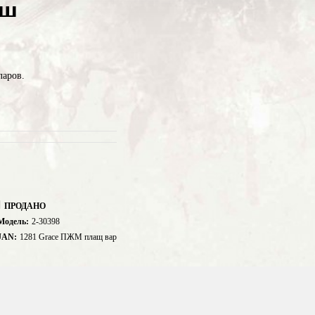
юш
ларов.
ПРОДАНО
Модель:
2-30398
JAN:
1281 Grace ПЖМ плащ вар