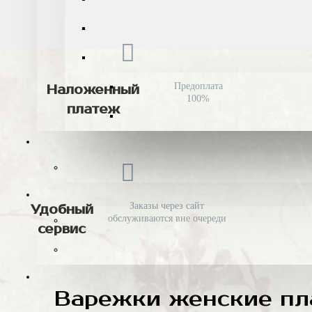
Предоплата
Наложенный
100%
платеж
Заказы через сайт
Удобный
обслуживаются вне очереди
сервис
Варежки женские пл