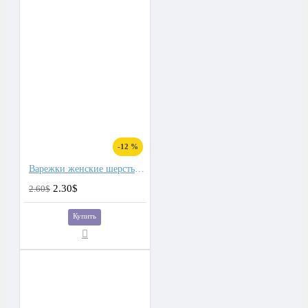
-12 %
Варежки женские шерсть, подкладка флис
2.30$
2.60$
Купить