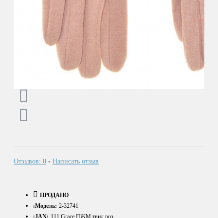
Отзывов: 0
-
Написать отзыв
ПРОДАНО
Модель:
2-32741
JAN:
111 Grace ПЖМ твид роз