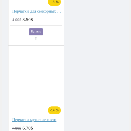
-13 %
Перчатки для сенсорных экранов мужские флис, подкладка плюш двойной
3.50$
4.00$
Купить
-14 %
Перчатки мужские тактические
6.70$
7.80$