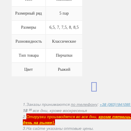
Размерный ряд
5 пар
Размеры
6,5, 7, 7,5, 8, 8,5
Разновидность
Классические
Тип товара
Перчатки
Цвет
Рыжий
1.Заказы принимаются
по телефону
:
+38 (063)1941095
18 ºº
все дни, кроме воскресенья
2.
Отгрузки производятся во все дни,
кроме пятниц
день на рынке).
3.На сайте указаны оптовые цены.