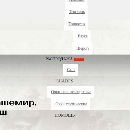
Текстиль
Трикотаж
Вязка
Шерсть
РАСПРОДАЖА
SALE
Сток
SHADES
Очки солнцезащитные
ашемир,
Очки тактические
юш
ПОМОЩЬ