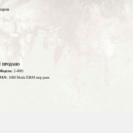
ларов.
ПРОДАНО
Модель:
2-4081
JAN:
1680 Moda ПЖМ шер рыж