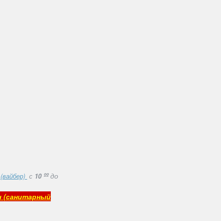
ºº
до
 (вайбер)
с
10
ы (санитарный