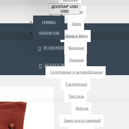
ДОЛЛАР USD
USD
Длиные
ГРИВНА
Замш
БЫСТРАЯ ДОСТАВКА
ДОЛЛАР USD
Замш и Кожа
Ваша корзина пуста!
ПОЗВОНИТЬ НАМ
Кожаные
Лыжные
ЗАДАТЬ ВОПРОС
Спортивные и автомобильные
Тактические
Текстиль
Войлок
Замш искусственный