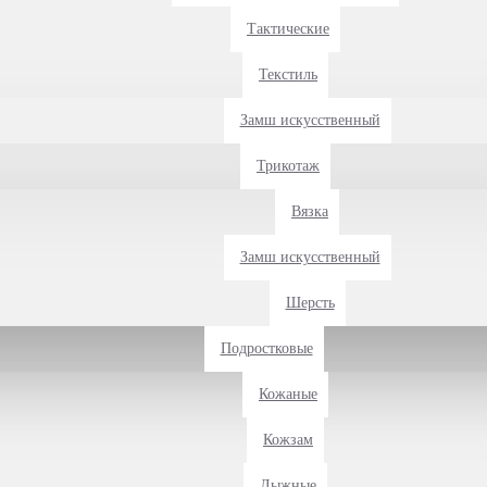
Тактические
Текстиль
Замш искусственный
Трикотаж
Вязка
Замш искусственный
Шерсть
Подростковые
Кожаные
Кожзам
Лыжные