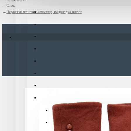
Сток
Перчатки женские кашемир, подкладка плюш