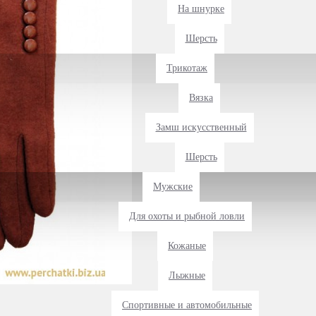
На шнурке
Шерсть
Трикотаж
Вязка
Замш искусственный
Шерсть
Мужские
Для охоты и рыбной ловли
Кожаные
Лыжные
Спортивные и автомобильные