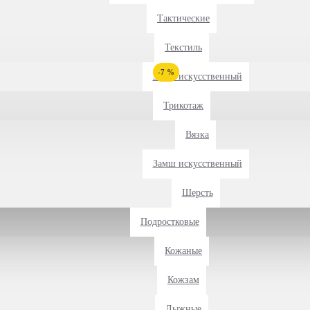
Тактические
Текстиль
-7 %
Замш искусственный
Трикотаж
Вязка
Замш искусственный
Шерсть
Подростковые
Кожаные
Кожзам
Лыжные