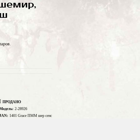
шемир,
юш
ларов.
ПРОДАНО
Модель:
2-28926
JAN:
1401 Grace ПММ шер сенс