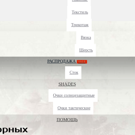
Текстиль
Трикотаж
Вязка
Шерсть
РАСПРОДАЖА
SALE
Сток
SHADES
Очки солнцезащитные
Очки тактические
ПОМОЩЬ
орных