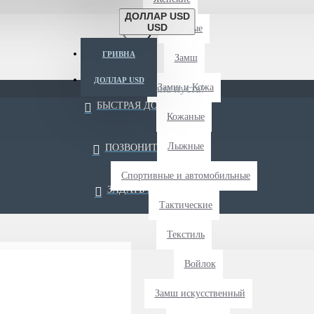
ДОЛЛАР USD
USD
Длиные
ГРИВНА
Замш
ДОЛЛАР USD
Замш и Кожа
Ваша корзина пуста!
БЫСТРАЯ ДОСТАВКА
Кожаные
Лыжные
ПОЗВОНИТЬ НАМ
Спортивные и автомобильные
ЗАДАТЬ ВОПРОС
Тактические
Текстиль
Войлок
Замш искусственный