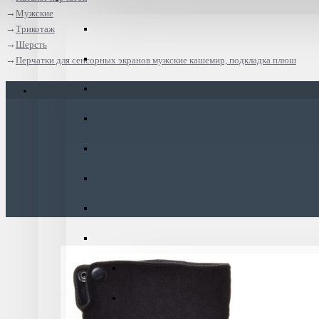
Мужские
Трикотаж
Шерсть
Перчатки для сенсорных экранов мужские кашемир, подкладка плюш