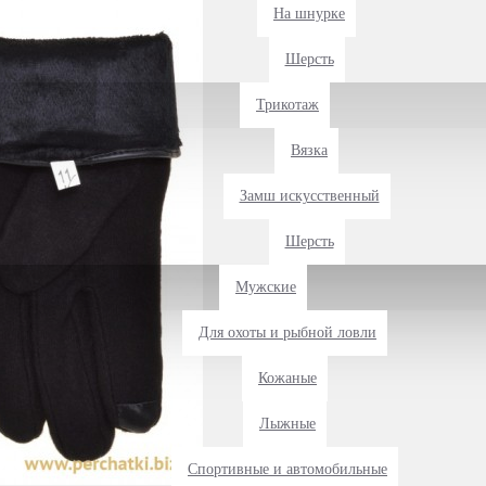
На шнурке
Шерсть
Трикотаж
Вязка
Замш искусственный
Шерсть
Мужские
Для охоты и рыбной ловли
Кожаные
Лыжные
Спортивные и автомобильные