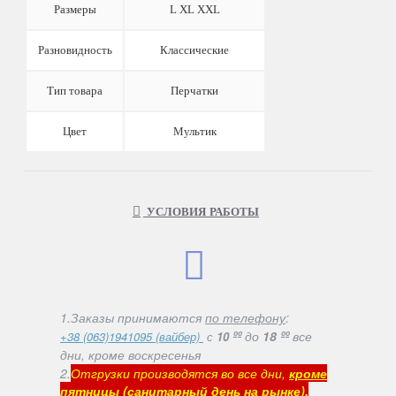
Размеры
L XL XXL
Разновидность
Классические
Тип товара
Перчатки
Цвет
Мультик
УСЛОВИЯ РАБОТЫ
1.Заказы принимаются
по телефону
:
ºº
до
18 ºº
все
+38 (063)1941095 (вайбер)
с
10
дни, кроме воскресенья
2.
Отгрузки производятся во все дни,
кроме
пятницы (санитарный день на рынке).