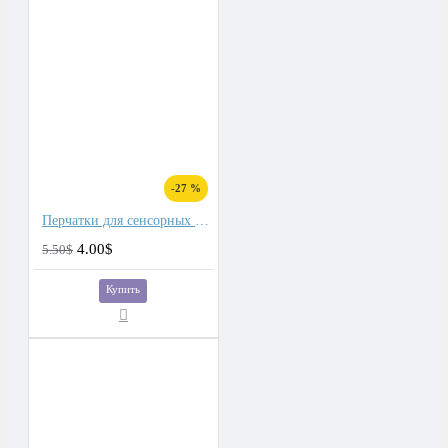
-27 %
Перчатки для сенсорных экранов мужские softshell, подкладка флис
4.00$
5.50$
Купить