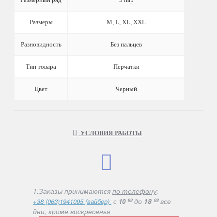
Размеры
M, L, XL, XXL
Разновидность
Без пальцев
Тип товара
Перчатки
Цвет
Черный
УСЛОВИЯ РАБОТЫ
1.Заказы принимаются
по телефону
:
ºº
до
18 ºº
все
+38 (063)1941095 (вайбер)
с
10
дни, кроме воскресенья