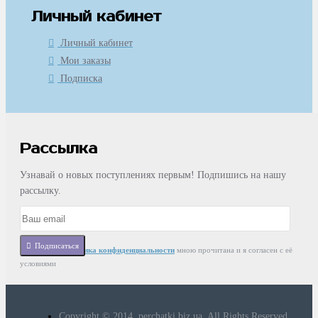
Личный кабинет
Личный кабинет
Мои заказы
Подписка
Рассылка
Узнавай о новых поступлениях первым! Подпишись на нашу
рассылку.
Подписаться
Статья
Политика конфиденциальности
мною прочитана и я согласен с её
условиями
Copyright © 2014, perchatki.biz.ua, All Rights Reserved