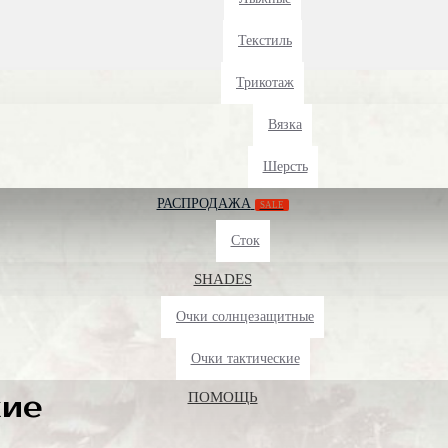
Текстиль
Трикотаж
Вязка
Шерсть
РАСПРОДАЖА
SALE
Сток
SHADES
Очки солнцезащитные
Очки тактические
кие
ПОМОЩЬ