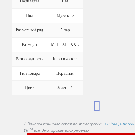
Подкладка
Нет
Пол
Мужские
Размерный ряд
5 пар
Размеры
M, L, XL, XXL
Разновидность
Классические
Тип товара
Перчатки
Цвет
Зеленый
1.Заказы принимаются
по телефону
:
+38 (063)1941095
18 ºº
все дни, кроме воскресенья