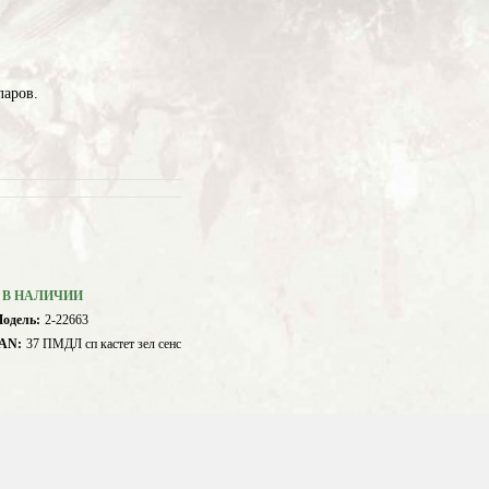
ларов.
В НАЛИЧИИ
одель:
2-22663
AN:
37 ПМДЛ сп кастет зел сенс