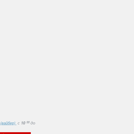
ºº
до
 (вайбер)
с
10