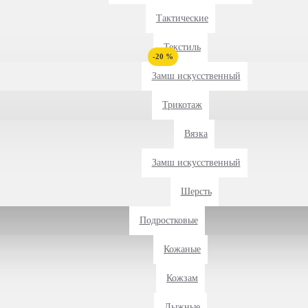
Тактические
Текстиль
-20 %
Замш искусственный
Трикотаж
Вязка
Замш искусственный
Шерсть
Подростковые
Кожаные
Кожзам
Лыжные