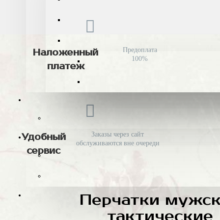
Предоплата
Наложенный
100%
платеж
Заказы через сайт
Удобный
обслуживаются вне очереди
сервис
Перчатки мужс
тактические