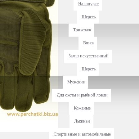
На шнурке
Шерсть
Трикотаж
Вязка
Замш искусственный
Шерсть
Мужские
Для охоты и рыбной ловли
Кожаные
Лыжные
Спортивные и автомобильные