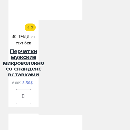
-8 %
40 ПМДЛ сп
такт беж
Перчатки
мужские
микроволокно
со спандекс
вставками
5.50$
6.00$