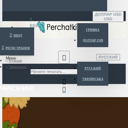
ДОЛЛАР USD
USD
ВХОД
ГРИВНА
ВХОД
ДОЛЛАР USD
РЕГИСТРАЦИЯ
Menu
Каталог перчаток
РУССКИЙ
Мужские
Тактические
РУССКИЙ
УКРАЇНСЬКА
ческие
Ваша корзина пуста!