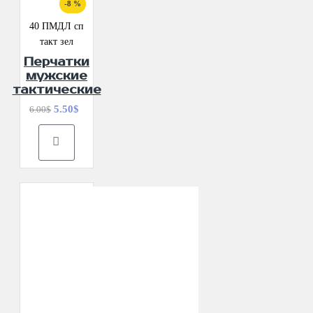
-8 %
40 ПМДЛ сп
такт зел
Перчатки
мужские
тактические
5.50$
6.00$