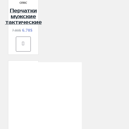
сенс
Перчатки
мужские
тактические
6.70$
7.80$