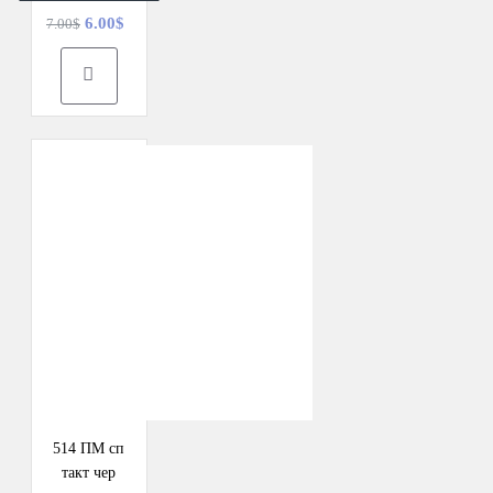
6.00$
7.00$
514 ПМ сп
такт чер