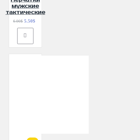
мужские
тактические
5.50$
6.00$