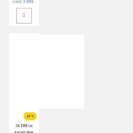
3.00$
3.80$
-20 %
34 ПМ сп
кастет беж