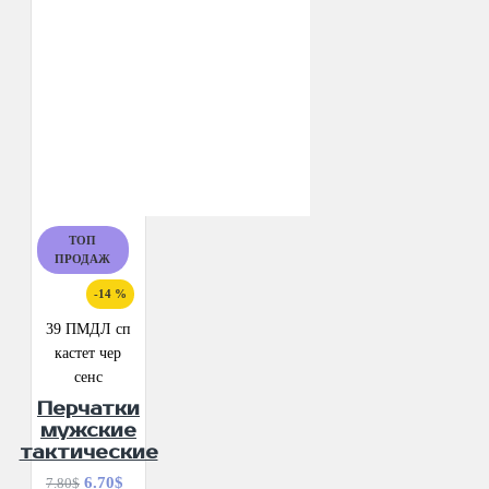
ТОП
ПРОДАЖ
-14 %
39 ПМДЛ сп
кастет чер
сенс
Перчатки
мужские
тактические
6.70$
7.80$