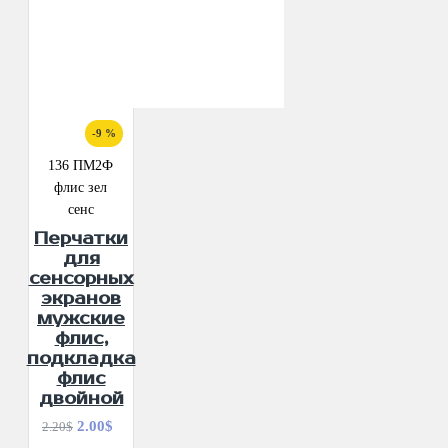
-9 %
136 ПМ2Ф
флис зел
сенс
Перчатки
для
сенсорных
экранов
мужские
флис,
подкладка
флис
двойной
2.00$
2.20$