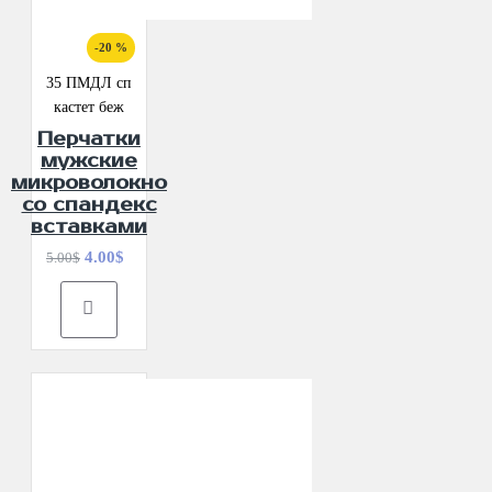
-20 %
35 ПМДЛ сп
кастет беж
Перчатки
мужские
микроволокно
со спандекс
вставками
4.00$
5.00$