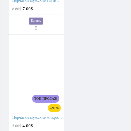
Перчатки мужские тактические для сенсорных экранов, подкладка плюш
7.00$
8.80$
Купить
ТОП ПРОДАЖ
-20 %
Перчатки мужские микроволокно со спандекс вставками
4.00$
5.00$