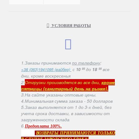
УСЛОВИЯ РАБОТЫ
1.Заказы принимаются
по телефону
:
ºº
до
18 ºº
все
+38 (063)1941095 (вайбер)
с
10
дни, кроме воскресенья
2.
Отгрузки производятся во все дни,
кроме
пятницы (санитарный день на рынке).
3.На сайте указаны оптовые цены.
4.Минимальная сумма заказа - 50 долларов
5.Заказ выполняется от 1 до 3-х дней, без
учета срока доставки, в зависимости от
загруженности склада
6
.
.
Предоплата 100%
ВОЗВРАТЫ ПРИНИМАЮТСЯ ТОЛЬКО