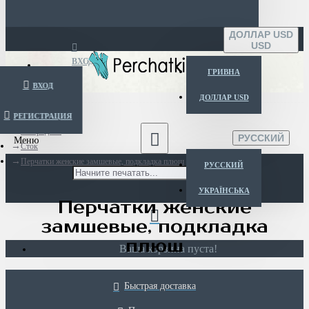
ДОЛЛАР USD
USD
ВХОД
ГРИВНА
ВХОД
ДОЛЛАР USD
РЕГИСТРАЦИЯ
Menu
Распродажа
РУССКИЙ
Сток
Перчатки женские замшевые, подкладка плюш
РУССКИЙ
УКРАЇНСЬКА
Перчатки женские
замшевые, подкладка
плюш
Ваша корзина пуста!
Быстрая доставка