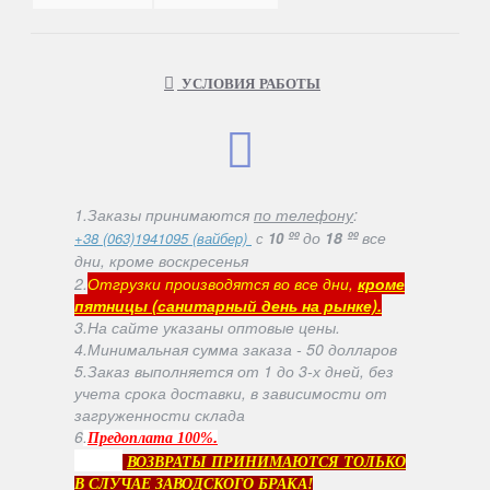
УСЛОВИЯ РАБОТЫ
1.Заказы принимаются
по телефону
:
ºº
до
18 ºº
все
+38 (063)1941095 (вайбер)
с
10
дни, кроме воскресенья
2.
Отгрузки производятся во все дни,
кроме
пятницы (санитарный день на рынке).
3.На сайте указаны оптовые цены.
4.Минимальная сумма заказа - 50 долларов
5.Заказ выполняется от 1 до 3-х дней, без
учета срока доставки, в зависимости от
загруженности склада
6
.
.
Предоплата 100%
ВОЗВРАТЫ ПРИНИМАЮТСЯ ТОЛЬКО
В СЛУЧАЕ ЗАВОДСКОГО БРАКА!