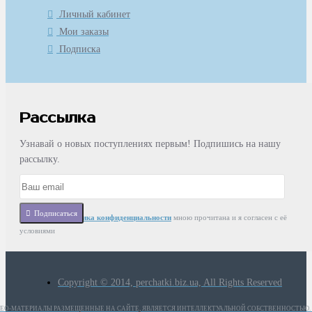
Личный кабинет
Мои заказы
Подписка
Рассылка
Узнавай о новых поступлениях первым! Подпишись на нашу
рассылку.
Подписаться
Статья
Политика конфиденциальности
мною прочитана и я согласен с её
условиями
Copyright © 2014, perchatki.biz.ua, All Rights Reserved
ИДЕО-МАТЕРИАЛЫ РАЗМЕЩЕННЫЕ НА САЙТЕ, ЯВЛЯЕТСЯ ИНТЕЛЛЕКТУАЛЬНОЙ СОБСТВЕННОСТЬЮ