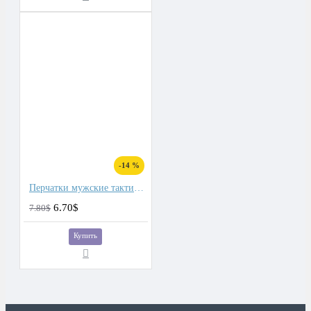
-14 %
Перчатки мужские тактические
6.70$
7.80$
Купить