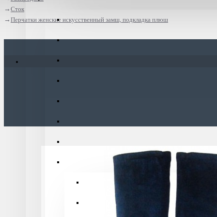
Сток
Перчатки женские искусственный замш, подкладка плюш