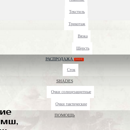
Текстиль
Трикотаж
Вязка
Шерсть
РАСПРОДАЖА
SALE
Сток
SHADES
Очки солнцезащитные
Очки тактические
ие
ПОМОЩЬ
амш,