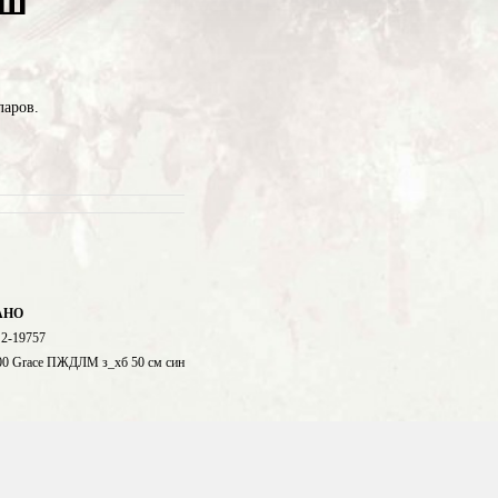
юш
ларов.
АНО
2-19757
00 Grace ПЖДЛМ з_хб 50 см син