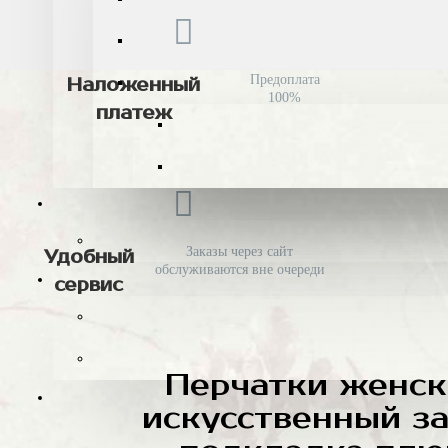
Предоплата
Наложенный
100%
платеж
Заказы через сайт
Удобный
обслуживаются вне очереди
сервис
Перчатки женск
искусственный з