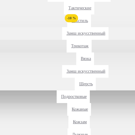
Тактические
-10 %
Текстиль
Замш искусственный
Трикотаж
Вязка
Замш искусственный
Шерсть
Подростковые
Кожаные
Кожзам
Лыжные