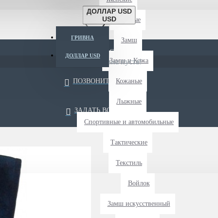
ДОЛЛАР USD
USD
Длиные
ГРИВНА
Замш
БЫСТРАЯ ДОСТАВКА
ДОЛЛАР USD
Замш и Кожа
Ваша корзина пуста!
ПОЗВОНИТЬ НАМ
Кожаные
Лыжные
ЗАДАТЬ ВОПРОС
Спортивные и автомобильные
Тактические
Текстиль
Войлок
Замш искусственный