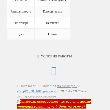
Размеры
Универсальный(9-11)
Разновидность
Классические
Тип товара
Перчатки
Цвет
Охота
УСЛОВИЯ РАБОТЫ
1.Заказы принимаются
по телефону
:
ºº
до
18 ºº
все
+38 (063)1941095 (вайбер)
с
10
дни, кроме воскресенья
2.
Отгрузки производятся во все дни,
кроме
пятницы (санитарный день на рынке).