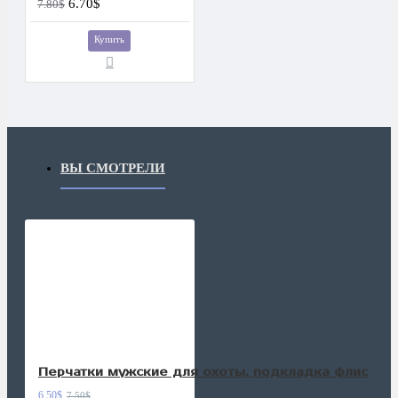
6.70$
7.80$
Купить
ВЫ СМОТРЕЛИ
Перчатки мужские для охоты, подкладка флис
6.50$
7.50$