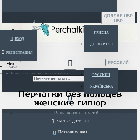
ДОЛЛАР USD
USD
ВХОД
ГРИВНА
ВХОД
ДОЛЛАР USD
РЕГИСТРАЦИЯ
Menu
Распродажа
РУССКИЙ
Сток
Перчатки без пальцев женские гипюр
РУССКИЙ
УКРАЇНСЬКА
Перчатки без пальцев
женские гипюр
Ваша корзина пуста!
Быстрая доставка
Позвонить нам