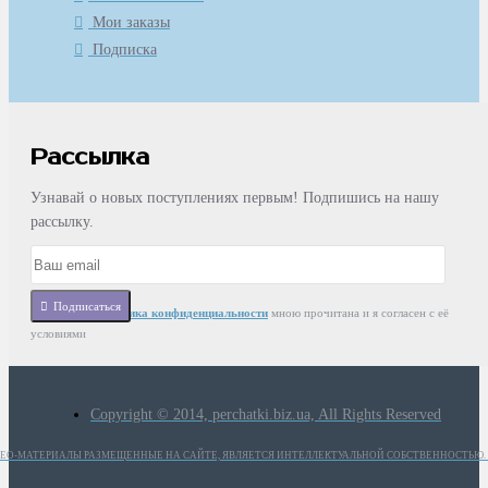
Мои заказы
Подписка
Рассылка
Узнавай о новых поступлениях первым! Подпишись на нашу
рассылку.
Подписаться
Статья
Политика конфиденциальности
мною прочитана и я согласен с её
условиями
Copyright © 2014, perchatki.biz.ua, All Rights Reserved
ИДЕО-МАТЕРИАЛЫ РАЗМЕЩЕННЫЕ НА САЙТЕ, ЯВЛЯЕТСЯ ИНТЕЛЛЕКТУАЛЬНОЙ СОБСТВЕННОСТЬЮ