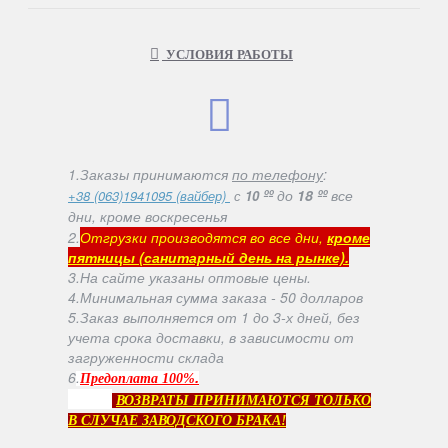
УСЛОВИЯ РАБОТЫ
1.Заказы принимаются
по телефону
:
ºº
до
18 ºº
все
+38 (063)1941095 (вайбер)
с
10
дни, кроме воскресенья
2.
Отгрузки производятся во все дни,
кроме
пятницы (санитарный день на рынке).
3.На сайте указаны оптовые цены.
4.Минимальная сумма заказа - 50 долларов
5.Заказ выполняется от 1 до 3-х дней, без
учета срока доставки, в зависимости от
загруженности склада
6
.
.
Предоплата 100%
ВОЗВРАТЫ ПРИНИМАЮТСЯ ТОЛЬКО
В СЛУЧАЕ ЗАВОДСКОГО БРАКА!